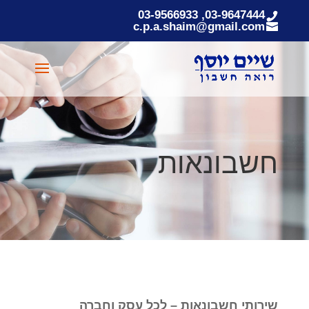
03-9647444, 03-9566933
c.p.a.shaim@gmail.com
חשבונאות
שירותי חשבונאות – לכל עסק וחברה